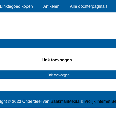
Linktegoed kopen
Artikelen
Alle dochterpagina's
Link toevoegen
Link toevoegen
ight © 2023 Onderdeel van
BaakmanMedia
&
Vrolijk Internet S